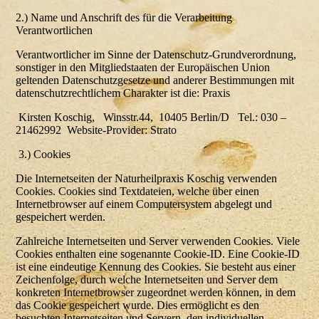
2.) Name und Anschrift des für die Verarbeitung
Verantwortlichen
Verantwortlicher im Sinne der Datenschutz-Grundverordnung,
sonstiger in den Mitgliedstaaten der Europäischen Union
geltenden Datenschutzgesetze und anderer Bestimmungen mit
datenschutzrechtlichem Charakter ist die: Praxis
Kirsten Koschig, Winsstr.44, 10405 Berlin/D Tel.: 030 –
21462992 Website-Provider: Strato
3.) Cookies
Die Internetseiten der Naturheilpraxis Koschig verwenden
Cookies. Cookies sind Textdateien, welche über einen
Internetbrowser auf einem Computersystem abgelegt und
gespeichert werden.
Zahlreiche Internetseiten und Server verwenden Cookies. Viele
Cookies enthalten eine sogenannte Cookie-ID. Eine Cookie-ID
ist eine eindeutige Kennung des Cookies. Sie besteht aus einer
Zeichenfolge, durch welche Internetseiten und Server dem
konkreten Internetbrowser zugeordnet werden können, in dem
das Cookie gespeichert wurde. Dies ermöglicht es den
besuchten Internetseiten und Servern, den individuellen