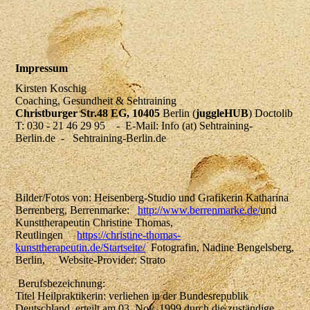
Impressum
Kirsten Koschig
Coaching, Gesundheit & Sehtraining
Christburger Str.48 EG, 10405
Berlin (
juggleHUB
) Doctolib
T: 030 - 21 46 29 95 -
E-Mail: Info (at) Sehtraining-
Berlin.de
- Sehtraining-Berlin.de
Bilder/Fotos von: Heisenberg-Studio und Grafikerin Katharina
Berrenberg, Berrenmarke:
http://www.berrenmarke.de/
und
Kunsttherapeutin Christine Thomas,
Reutlingen
https://christine-thomas-
kunsttherapeutin.de/Startseite/
Fotografin, Nadine Bengelsberg,
Berlin, Website-Provider: Strato
Berufsbezeichnung:
Titel Heilpraktikerin: verliehen in der Bundesrepublik
Deutschland, erteilt am 03. Nov. 1999 durch die zuständige