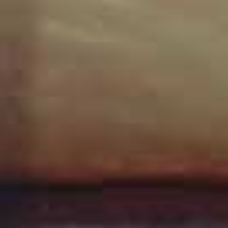
BEI PC-MÜDEN AUGEN
BEI ALTERSWEITSICHTIGKEIT
Raum Vermietung
REFERENZEN
BLOG / VORTRÄGE
ÜBER MICH