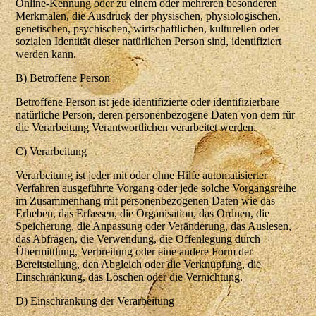
Online-Kennung oder zu einem oder mehreren besonderen
Merkmalen, die Ausdruck der physischen, physiologischen,
genetischen, psychischen, wirtschaftlichen, kulturellen oder
sozialen Identität dieser natürlichen Person sind, identifiziert
werden kann.
B) Betroffene Person
Betroffene Person ist jede identifizierte oder identifizierbare
natürliche Person, deren personenbezogene Daten von dem für
die Verarbeitung Verantwortlichen verarbeitet werden.
C) Verarbeitung
Verarbeitung ist jeder mit oder ohne Hilfe automatisierter
Verfahren ausgeführte Vorgang oder jede solche Vorgangsreihe
im Zusammenhang mit personenbezogenen Daten wie das
Erheben, das Erfassen, die Organisation, das Ordnen, die
Speicherung, die Anpassung oder Veränderung, das Auslesen,
das Abfragen, die Verwendung, die Offenlegung durch
Übermittlung, Verbreitung oder eine andere Form der
Bereitstellung, den Abgleich oder die Verknüpfung, die
Einschränkung, das Löschen oder die Vernichtung.
D) Einschränkung der Verarbeitung