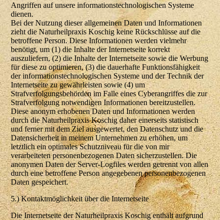
Angriffen auf unsere informationstechnologischen Systeme
dienen.
Bei der Nutzung dieser allgemeinen Daten und Informationen
zieht die Naturheilpraxis Koschig keine Rückschlüsse auf die
betroffene Person. Diese Informationen werden vielmehr
benötigt, um (1) die Inhalte der Internetseite korrekt
auszuliefern, (2) die Inhalte der Internetseite sowie die Werbung
für diese zu optimieren, (3) die dauerhafte Funktionsfähigkeit
der informationstechnologischen Systeme und der Technik der
Internetseite zu gewährleisten sowie (4) um
Strafverfolgungsbehörden im Falle eines Cyberangriffes die zur
Strafverfolgung notwendigen Informationen bereitzustellen.
Diese anonym erhobenen Daten und Informationen werden
durch die Naturheilpraxis Koschig daher einerseits statistisch
und ferner mit dem Ziel ausgewertet, den Datenschutz und die
Datensicherheit in meinem Unternehmen zu erhöhen, um
letztlich ein optimales Schutzniveau für die von mir
verarbeiteten personenbezogenen Daten sicherzustellen. Die
anonymen Daten der Server-Logfiles werden getrennt von allen
durch eine betroffene Person angegebenen personenbezogenen
Daten gespeichert.
5.) Kontaktmöglichkeit über die Internetseite
Die Internetseite der Naturheilpraxis Koschig enthält aufgrund