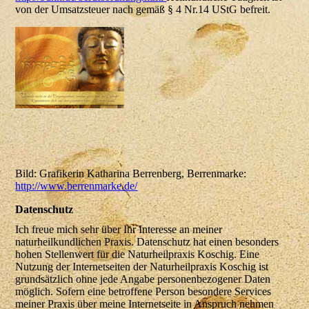
von der Umsatzsteuer nach gemäß § 4 Nr.14 UStG befreit.
Bild: Grafikerin Katharina Berrenberg, Berrenmarke:
http://www.berrenmarke.de/
Datenschutz
Ich freue mich sehr über Ihr Interesse an meiner
naturheilkundlichen Praxis. Datenschutz hat einen besonders
hohen Stellenwert für die Naturheilpraxis Koschig. Eine
Nutzung der Internetseiten der Naturheilpraxis Koschig ist
grundsätzlich ohne jede Angabe personenbezogener Daten
möglich. Sofern eine betroffene Person besondere Services
meiner Praxis über meine Internetseite in Anspruch nehmen