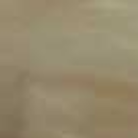
HOME
COACHING
GESUNDHEIT
SEHTRAINING TERMINE
SEHTRAINING FÜR FIRMEN