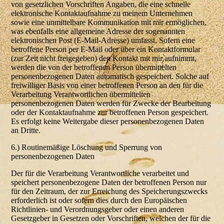
von gesetzlichen Vorschriften Angaben, die eine schnelle
elektronische Kontaktaufnahme zu meinem Unternehmen
sowie eine unmittelbare Kommunikation mit mir ermöglichen,
was ebenfalls eine allgemeine Adresse der sogenannten
elektronischen Post (E-Mail-Adresse) umfasst. Sofern eine
betroffene Person per E-Mail oder über ein Kontaktformular
(zur Zeit nicht freigegeben) den Kontakt mit mir aufnimmt,
werden die von der betroffenen Person übermittelten
personenbezogenen Daten automatisch gespeichert. Solche auf
freiwilliger Basis von einer betroffenen Person an den für die
Verarbeitung Verantwortlichen übermittelten
personenbezogenen Daten werden für Zwecke der Bearbeitung
oder der Kontaktaufnahme zur betroffenen Person gespeichert.
Es erfolgt keine Weitergabe dieser personenbezogenen Daten
an Dritte.
6.) Routinemäßige Löschung und Sperrung von
personenbezogenen Daten
Der für die Verarbeitung Verantwortliche verarbeitet und
speichert personenbezogene Daten der betroffenen Person nur
für den Zeitraum, der zur Erreichung des Speicherungszwecks
erforderlich ist oder sofern dies durch den Europäischen
Richtlinien- und Verordnungsgeber oder einen anderen
Gesetzgeber in Gesetzen oder Vorschriften, welchen der für die