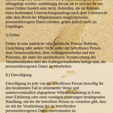
offengelegt werden, unabhängig davon, ob es sich bei ihr um
einen Dritten handelt oder nicht. Behörden, die im Rahmen
eines bestimmten Untersuchungsauftrags nach dem Unionsrecht
oder dem Recht der Mitgliedstaaten möglicherweise
personenbezogene Daten erhalten, gelten jedoch nicht als
Empfänger.
J) Dritter
Dritter ist eine natürliche oder juristische Person, Behörde,
Einrichtung oder andere Stelle außer der betroffenen Person,
dem Verantwortlichen, dem Auftragsverarbeiter und den
Personen, die unter der unmittelbaren Verantwortung des
Verantwortlichen oder des Auftragsverarbeiters befugt sind, die
personenbezogenen Daten zu verarbeiten.
K) Einwilligung
Einwilligung ist jede von der betroffenen Person freiwillig für
den bestimmten Fall in informierter Weise und
unmissverständlich abgegebene Willensbekundung in Form
einer Erklärung oder einer sonstigen eindeutigen bestätigenden
Handlung, mit der die betroffene Person zu verstehen gibt, dass
sie mit der Verarbeitung der sie betreffenden
personenbezogenen Daten einverstanden ist.