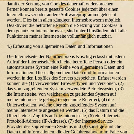
damit der Setzung von Cookies dauerhaft widersprechen.
Ferner können bereits gesetzte Cookies jederzeit über einen
Internetbrowser oder andere Softwareprogramme gelöscht
werden. Dies ist in allen gängigen Internetbrowsern möglich.
Deaktiviert die betroffene Person die Setzung von Cookies in
dem genutzten Internetbrowser, sind unter Umständen nicht alle
Funktionen meiner Internetseite vollumfänglich nutzbar.
4.) Erfassung von allgemeinen Daten und Informationen
Die Internetseite der Naturheilpraxis Koschig erfasst mit jedem
Aufruf der Internetseite durch eine betroffene Person oder ein
automatisiertes System eine Reihe von allgemeinen Daten und
Informationen. Diese allgemeinen Daten und Informationen
werden in den Logfiles des Servers gespeichert. Erfasst werden
können die (1) verwendeten Browsertypen und Versionen, (2)
das vom zugreifenden System verwendete Betriebssystem, (3)
die Internetseite, von welcher ein zugreifendes System auf
meine Internetseite gelangt (sogenannte Referrer), (4) die
Unterwebseiten, welche über ein zugreifendes System auf
meine Internetseite angesteuert werden, (5) das Datum und die
Uhrzeit eines Zugriffs auf die Internetseite, (6) eine Internet-
Protokoll-Adresse (IP-Adresse), (7) der Internet-Service-
Provider des zugreifenden Systems und (8) sonstige ähnliche
Daten und Informationen, die der Gefahrenabwehr im Falle von