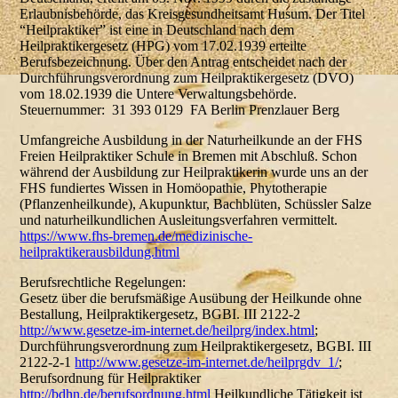
Erlaubnisbehörde, das Kreisgesundheitsamt Husum. Der Titel
“Heilpraktiker” ist eine in Deutschland nach dem
Heilpraktikergesetz (HPG) vom 17.02.1939 erteilte
Berufsbezeichnung. Über den Antrag entscheidet nach der
Durchführungsverordnung zum Heilpraktikergesetz (DVO)
vom 18.02.1939 die Untere Verwaltungsbehörde.
Steuernummer: 31 393 0129 FA Berlin Prenzlauer Berg
Umfangreiche Ausbildung in der Naturheilkunde an der FHS
Freien Heilpraktiker Schule in Bremen mit Abschluß. Schon
während der Ausbildung zur Heilpraktikerin wurde uns an der
FHS fundiertes Wissen in Homöopathie, Phytotherapie
(Pflanzenheilkunde), Akupunktur, Bachblüten, Schüssler Salze
und naturheilkundlichen Ausleitungsverfahren vermittelt.
https://www.fhs-bremen.de/medizinische-
heilpraktikerausbildung.html
Berufsrechtliche Regelungen:
Gesetz über die berufsmäßige Ausübung der Heilkunde ohne
Bestallung, Heilpraktikergesetz, BGBI. III 2122-2
http://www.gesetze-im-internet.de/heilprg/index.html
;
Durchführungsverordnung zum Heilpraktikergesetz, BGBI. III
2122-2-1
http://www.gesetze-im-internet.de/heilprgdv_1/
;
Berufsordnung für Heilpraktiker
http://bdhn.de/berufsordnung.html
Heilkundliche Tätigkeit ist