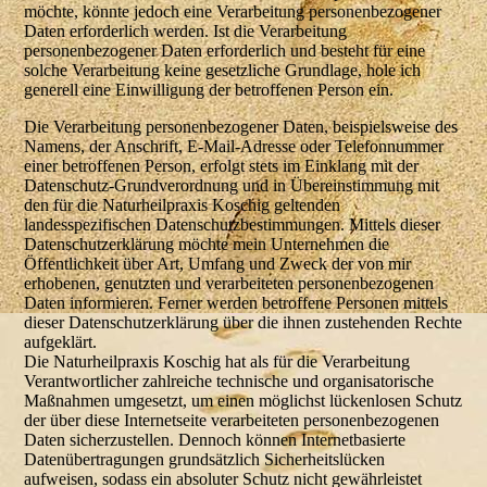
möchte, könnte jedoch eine Verarbeitung personenbezogener
Daten erforderlich werden. Ist die Verarbeitung
personenbezogener Daten erforderlich und besteht für eine
solche Verarbeitung keine gesetzliche Grundlage, hole ich
generell eine Einwilligung der betroffenen Person ein.
Die Verarbeitung personenbezogener Daten, beispielsweise des
Namens, der Anschrift, E-Mail-Adresse oder Telefonnummer
einer betroffenen Person, erfolgt stets im Einklang mit der
Datenschutz-Grundverordnung und in Übereinstimmung mit
den für die Naturheilpraxis Koschig geltenden
landesspezifischen Datenschutzbestimmungen. Mittels dieser
Datenschutzerklärung möchte mein Unternehmen die
Öffentlichkeit über Art, Umfang und Zweck der von mir
erhobenen, genutzten und verarbeiteten personenbezogenen
Daten informieren. Ferner werden betroffene Personen mittels
dieser Datenschutzerklärung über die ihnen zustehenden Rechte
aufgeklärt.
Die Naturheilpraxis Koschig hat als für die Verarbeitung
Verantwortlicher zahlreiche technische und organisatorische
Maßnahmen umgesetzt, um einen möglichst lückenlosen Schutz
der über diese Internetseite verarbeiteten personenbezogenen
Daten sicherzustellen. Dennoch können Internetbasierte
Datenübertragungen grundsätzlich Sicherheitslücken
aufweisen, sodass ein absoluter Schutz nicht gewährleistet